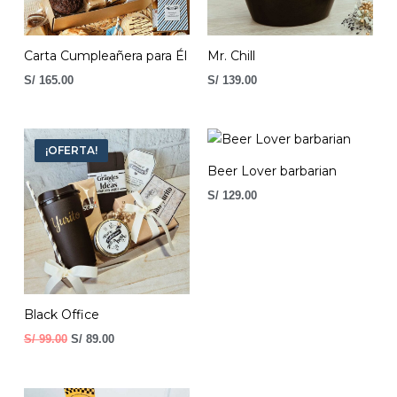
Carta Cumpleañera para Él
Mr. Chill
S/
165.00
S/
139.00
El
El
precio
precio
¡OFERTA!
original
actual
Beer Lover barbarian
era:
es:
S/ 99.00.
S/ 89.00.
S/
129.00
Black Office
S/
99.00
S/
89.00