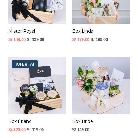
Mister Royal
Box Linda
S/
149.00
S/
139.00
S/
179.00
S/
169.00
El
El
precio
precio
¡OFERTA!
original
actual
era:
es:
S/ 120.00.
S/ 119.00.
Box Ébano
Box Bride
S/
120.00
S/
119.00
S/
149.00