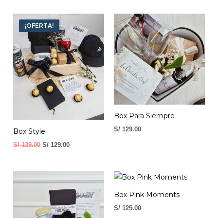
El
El
precio
precio
¡OFERTA!
original
actual
era:
es:
S/ 139.00.
S/ 129.00.
Box Para Siempre
S/
129.00
Box Style
S/
139.00
S/
129.00
Box Pink Moments
S/
125.00