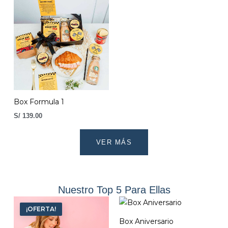
Box Formula 1
S/
139.00
VER MÁS
Nuestro Top 5 Para Ellas
El
El
precio
precio
¡OFERTA!
original
actual
Box Aniversario
era:
es: