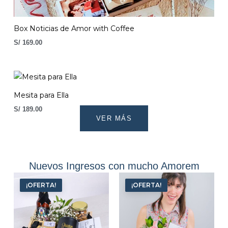
Box Noticias de Amor with Coffee
S/
169.00
Mesita para Ella
S/
189.00
VER MÁS
Nuevos Ingresos con mucho Amorem
El
El
El
El
precio
precio
precio
precio
¡OFERTA!
¡OFERTA!
original
actual
original
actual
era:
es:
era:
es:
S/ 149.00.
S/ 139.00.
S/ 179.00.
S/ 169.00.