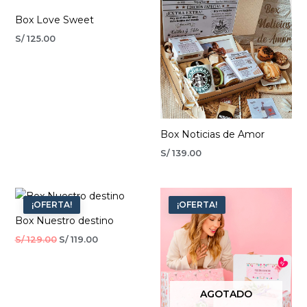
Box Love Sweet
S/
125.00
Box Noticias de Amor
S/
139.00
El
El
El
El
precio
precio
precio
precio
¡OFERTA!
¡OFERTA!
original
actual
original
actual
Box Nuestro destino
era:
es:
era:
es:
S/ 129.00.
S/ 119.00.
S/ 169.00.
S/ 159.00.
S/
129.00
S/
119.00
AGOTADO