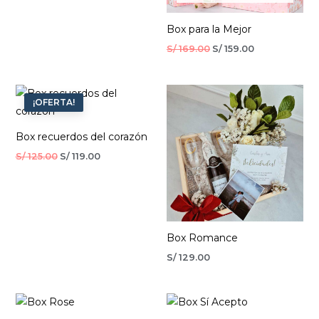
Box para la Mejor
S/
169.00
S/
159.00
El
El
precio
precio
¡OFERTA!
original
actual
era:
es:
S/ 125.00.
S/ 119.00.
Box recuerdos del corazón
S/
125.00
S/
119.00
Box Romance
S/
129.00